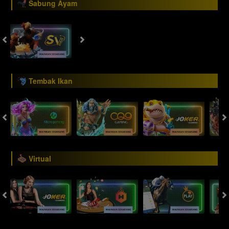
Sabung Ayam
Tembak Ikan
Virtual