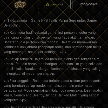
<h1>Rajamuda – Game FPS Taktis Paling Seru untuk Gamer
Sejati</h1>
<p>Rajamuda hadir sebagai game first-person shooter yang
dirancang khusus untuk pemain yang haus akan tantangan.
Berlatar dunia pertempuran modern, Rajamuda menawarkan
kombinasi unik antara kecepatan reaksi dan perencanaan taktis
yang matang di setiap pertandingan.</p>
<p>Setiap ronde di Rajamuda menuntut lebih dari sekadar aim
presisi. Pemain harus membangun koordinasi tim yang solid dan
memilih kelas karakter dengan kemampuan khusus yang saling
melengkapi di medan perang.</p>
<p>Fitur unggulan Rajamuda terletak pada sistem peta dinamis
yang berubah setiap ronde, memaksa pemain untuk terus
beradaptasi. Mode permainan Rajamuda mencakup Deathmatch
klasik, Search and Destroy, hingga Ranked Match yang sangat
kompetitif.</p>
<p>Dengan grafis detail dan efek suara realistis, Rajamuda