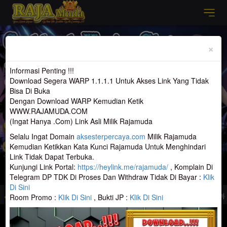
Previous
Nex
×
Informasi Penting !!!
Download Segera WARP 1.1.1.1 Untuk Akses Link Yang Tidak
Bisa Di Buka
Dengan Download WARP Kemudian Ketik
WWW.RAJAMUDA.COM
(Ingat Hanya .Com) Link Asli Milik Rajamuda
Selalu Ingat Domain
aksesterpercaya.com
Milik Rajamuda
Kemudian Ketikkan Kata Kunci Rajamuda Untuk Menghindari
Link Tidak Dapat Terbuka.
Kunjungi Link Portal:
https://heylink.me/rajamuda/
, Komplain Di
Telegram DP TDK Di Proses Dan Withdraw Tidak Di Bayar :
Klik
Di Sini
 RAJAMUDA Agent Togel PragmaticPlus ,Hindari Antrian Deposit Yang Panjang, Se
Room Promo :
Klik Di Sini
, Bukti JP :
Klik Di Sini
MASUK
DAFTAR