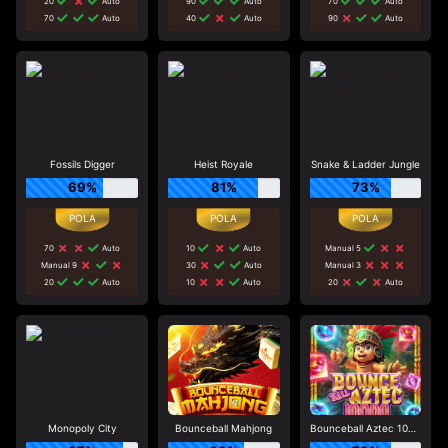
20
Auto
90
Auto
70
Auto
70
Auto
40
Auto
90
Auto
Fossils Digger
Heist Royale
Snake & Ladder Jungle
69%
81%
73%
70
Auto
10
Auto
Manual 5
Manual 9
30
Auto
Manual 3
20
Auto
10
Auto
20
Auto
Monopoly City
Bounceball Mahjong
Bounceball Aztec 10000