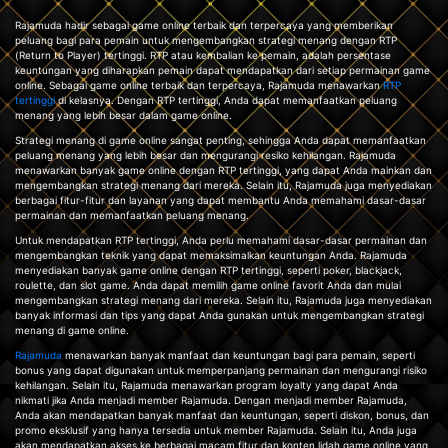
Rajamuda hadir sebagai game online terbaik dan terpercaya yang memberikan
peluang bagi para pemain untuk mengembangkan strategi menang dengan RTP
(Return to Player) tertinggi. RTP atau kembalian ke pemain, adalah persentase
keuntungan yang diharapkan pemain dapat mendapatkan dari setiap permainan game
online. Sebagai game online terbaik dan terpercaya, Rajamuda menawarkan
RTP
tertinggi
di kelasnya. Dengan RTP tertinggi, Anda dapat memanfaatkan peluang
menang yang lebih besar dalam game online.
Strategi menang di game online sangat penting, sehingga Anda dapat memanfaatkan
peluang menang yang lebih besar dan mengurangi resiko kehilangan. Rajamuda
menawarkan banyak game online dengan RTP tertinggi, yang dapat Anda mainkan dan
mengembangkan strategi menang dari mereka. Selain itu, Rajamuda juga menyediakan
berbagai fitur-fitur dan layanan yang dapat membantu Anda memahami dasar-dasar
permainan dan memanfaatkan peluang menang.
Untuk mendapatkan RTP tertinggi, Anda perlu memahami dasar-dasar permainan dan
mengembangkan teknik yang dapat memaksimalkan keuntungan Anda. Rajamuda
menyediakan banyak game online dengan RTP tertinggi, seperti poker, blackjack,
roulette, dan slot game. Anda dapat memilih game online favorit Anda dan mulai
mengembangkan strategi menang dari mereka. Selain itu, Rajamuda juga menyediakan
banyak informasi dan tips yang dapat Anda gunakan untuk mengembangkan strategi
menang di game online.
Rajamuda
menawarkan banyak manfaat dan keuntungan bagi para pemain, seperti
bonus yang dapat digunakan untuk memperpanjang permainan dan mengurangi risiko
kehilangan. Selain itu, Rajamuda menawarkan program loyalty yang dapat Anda
nikmati jika Anda menjadi member Rajamuda. Dengan menjadi member Rajamuda,
Anda akan mendapatkan banyak manfaat dan keuntungan, seperti diskon, bonus, dan
promo eksklusif yang hanya tersedia untuk member Rajamuda. Selain itu, Anda juga
akan mendapatkan akses ke berbagai macam fitur dan konten lidah game online yang