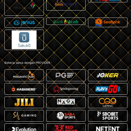
Bekerja sama dengan PROVIDER :