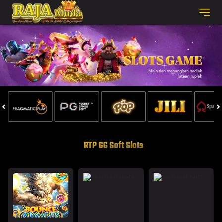
RTP GG Soft Slots