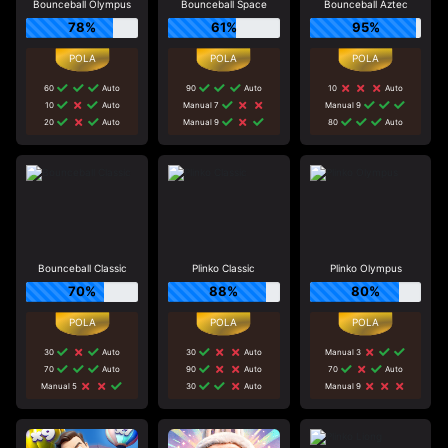
Bounceball Olympus
Bounceball Space
Bounceball Aztec
78%
61%
95%
60
Auto
90
Auto
10
Auto
10
Auto
Manual 7
Manual 9
20
Auto
Manual 9
80
Auto
Bounceball Classic
Plinko Classic
Plinko Olympus
70%
88%
80%
30
Auto
30
Auto
Manual 3
70
Auto
90
Auto
70
Auto
Manual 5
30
Auto
Manual 9