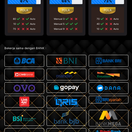
87%
68%
73%
80
Auto
Manual 3
70
Auto
10
Auto
Manual 5
40
Auto
70
Auto
Manual 9
10
Auto
Bekerja sama dengan BANK :